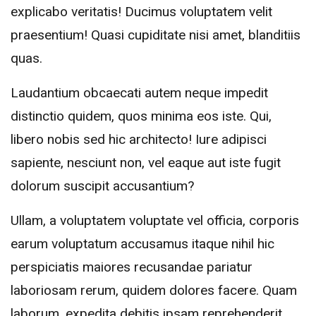
explicabo veritatis! Ducimus voluptatem velit
praesentium! Quasi cupiditate nisi amet, blanditiis
quas.
Laudantium obcaecati autem neque impedit
distinctio quidem, quos minima eos iste. Qui,
libero nobis sed hic architecto! Iure adipisci
sapiente, nesciunt non, vel eaque aut iste fugit
dolorum suscipit accusantium?
Ullam, a voluptatem voluptate vel officia, corporis
earum voluptatum accusamus itaque nihil hic
perspiciatis maiores recusandae pariatur
laboriosam rerum, quidem dolores facere. Quam
laborum, expedita debitis ipsam reprehenderit